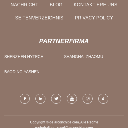
NACHRICHT
BLOG
KONTAKTIERE UNS
SEITENVERZEICHNIS
PRIVACY POLICY
PARTNERFIRMA
SHENZHEN HYTECH
SHANGHAI ZHAOMU
TECHNOLOGIE CO., LTD
INDUSTRIELL TECHNOLOGIE
CO ., LTD
BAODING YASHEN
TECHNOLOGIE CO ., LTD
Copyright © de.arconchips.com, Alle Rechte
vorbehalten.
carol@arconchips.com