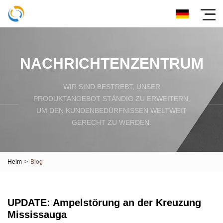
NACHRICHTENZENTRUM
WIR SIND BESTREBT, UNSER
PRODUKTANGEBOT STÄNDIG ZU ERWEITERN,
UM DEN KUNDENBEDÜRFNISSEN WELTWEIT
GERECHT ZU WERDEN.
Heim
>
Blog
UPDATE: Ampelstörung an der Kreuzung
Mississauga